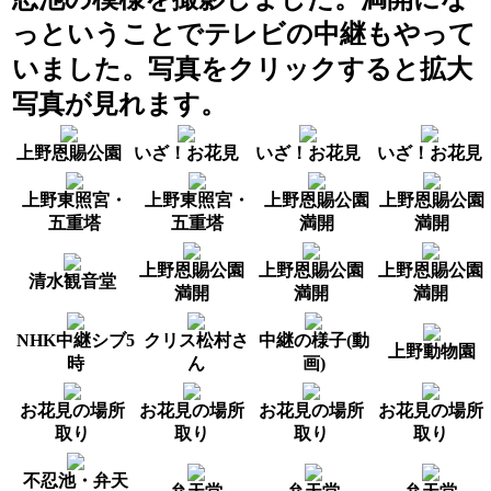
っということでテレビの中継もやって
いました。写真をクリックすると拡大
写真が見れます。
上野恩賜公園
いざ！お花見
いざ！お花見
いざ！お花見
上野東照宮・
上野東照宮・
上野恩賜公園
上野恩賜公園
五重塔
五重塔
満開
満開
上野恩賜公園
上野恩賜公園
上野恩賜公園
清水観音堂
満開
満開
満開
NHK中継シブ5
クリス松村さ
中継の様子(動
上野動物園
時
ん
画)
お花見の場所
お花見の場所
お花見の場所
お花見の場所
取り
取り
取り
取り
不忍池・弁天