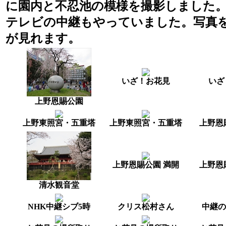
に園内と不忍池の模様を撮影しました
テレビの中継もやっていました。写真
が見れます。
いざ！お花見
いざ
上野恩賜公園
上野東照宮・五重塔
上野東照宮・五重塔
上野恩
上野恩賜公園 満開
上野恩
清水観音堂
NHK中継シブ5時
クリス松村さん
中継の