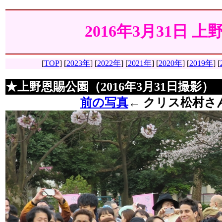
2016年3月31日 
[
TOP
]
[
2023年
] [
2022年
] [
2021年
] [
2020年
] [
2019年
] [
★上野恩賜公園（2016年3月31日撮影）
前の写真
←
クリス松村さ