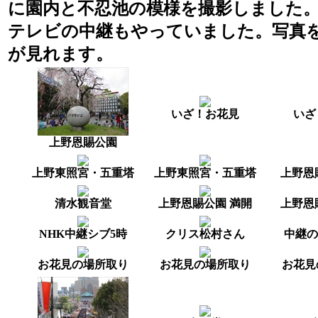
に園内と不忍池の模様を撮影しました
テレビの中継もやっていました。写真
が見れます。
いざ！お花見
いざ
上野恩賜公園
上野東照宮・五重塔
上野東照宮・五重塔
上野恩
清水観音堂
上野恩賜公園 満開
上野恩
NHK中継シブ5時
クリス松村さん
中継の
お花見の場所取り
お花見の場所取り
お花見