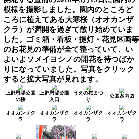
模様を撮影しました。園内のところど
ころに植えてある大寒桜（オオカンザ
クラ）が満開を過ぎて散り始めていま
した。ゴミ箱・看板・提灯・花見区画等
のお花見の準備が全て整っていて、い
よいよソメイヨシノの開花を待つばか
りになっていました。写真をクリック
すると拡大写真が見れます。
上野恩賜公園
上野恩賜公園
うえの桜まつ
公園案内図
の桜
入口
り
オオカンザク
オオカンザク
オオカンザク
オオカンザク
ラ
ラ
ラ
ラ