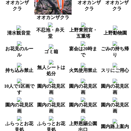
オオカンザ
オオカンザ
オオカンザ
クラ
クラ
クラ
オオカンザクラ
不忍池・弁天
上野東照宮・
清水観音堂
上野動物園
堂
五重塔
お花見のルー
宴会は20時ま
ごみの持ち帰
ゴミ箱
ル
で
り
無人シートは
持ち込み禁止
火気使用禁止
スリにご用心
処分
10人で1区画で
園内の花見区
園内の花見区
園内の花見区
す
画
画
画
園内の花見区
園内の花見区
園内の花見区
園内の花見区
画
画
画
画
ふらっとお花
ふらっとお花
上野恩賜公園
園内路上案内
見処
見処
出口