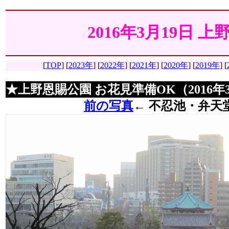
2016年3月19日 
[
TOP
]
[
2023年
] [
2022年
] [
2021年
] [
2020年
] [
2019年
] [
★上野恩賜公園 お花見準備OK（2016年
前の写真
←
不忍池・弁天