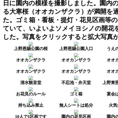
日に園内の模様を撮影しました。園内
る大寒桜（オオカンザクラ）が満開を
た。ゴミ箱・看板・提灯・花見区画等
ていて、いよいよソメイヨシノの開花
した。写真をクリックすると拡大写真
上野恩賜公園の桜
上野恩賜公園入口
うえ
オオカンザクラ
オオカンザクラ
オオ
オオカンザクラ
オオカンザクラ
オオ
清水観音堂
不忍池・弁天堂
上野東
お花見のルール
ゴミ箱
宴会は
持ち込み禁止
無人シートは処分
火気
10人で1区画です
園内の花見区画
園内