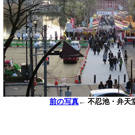
前の写真
←
不忍池・弁天