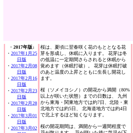
・
2017年版↓
桜は、夏頃に翌春咲く花のもととなる花
・
2017年1月25
芽を形成し、休眠に入ります。 花芽は冬
日版
の低温に一定期間さらされると休眠から
・
2017年2月08
覚めます（休眠打破）。 花芽は休眠打破
日版
のあと温度の上昇とともに生長し開花し
・
2017年2月16
ます。
日版
桜（ソメイヨシノ）の開花から満開（80%
・
2017年2月23
以上が咲いた状態）までの日数は、 九州
日版
から東海・関東地方では約7日、北陸・東
・
2017年2月28
北地方では約5日、 北海道地方では約4日
日版
で北上するほど短くなります。
・
2017年3月01
日版
桜の開花期間は、満開から一週間程度で
・
2017年3月02
花が散ります。 花が咲いた後に気温が下