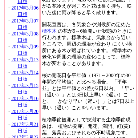
日版
がる花冷えが起こると花は長く持ち、 咲
・
2017年3月06
いた後に雨が降ると早く散ります。
日版
・
2017年3月07
開花宣言は、各気象台や測候所の定めた
日版
標本木
の花が5～6輪開いた状態のときに
・
2017年3月08
行われます。標準木は、気象台から近い
日版
ところで、周辺の環境が変わり にくい場
・
2017年3月09
所にある木が選ばれています。 標準木の
日版
老化や周囲の環境の変化によって、標準
・
2017年3月13
木が変わることがあります。
日版
・
2017年3月14
桜の開花日を平年値（1971～2000年の30
日版
年間の平均値）と比べる場合、 「平年
・
2017年3月15
並」とは平年値との差が2日以内、 「早い
日版
（遅い）」とは3日以上早い（遅い）こ
・
2017年3月16
と、 「かなり早い（遅い）」とは7日以上
日版
早い（遅い）ことをいいます。
・
2017年3月20
日版
植物季節観測として観測する生物季節現
・
2017年3月21
象は、 植物の発芽、開花、満開、紅(黄)
日版
葉、落葉およびそれらの不時現象です。
・
2017年3月22