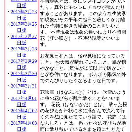
不時現象とは、秋にソメイヨシノが咲い
日版
たり、真冬にモンシロチョウが飛んだり
・
2017年3月23
することがあります。 このような生物季
日版
節現象がその平年の起日と著しくかけ離
・
2017年3月25
れた時期に起きる場合のことをいいま
日版
す。 不時現象は現象の違いにより不時開
・
2017年3月27
花（狂い咲き）・不時発現等といいま
日版
す。
・
2017年3月28
日版
お花見日和とは、桜が見頃になっている
・
2017年3月29
こと、 お天気が晴れていること、風が穏
日版
やかなこと、 気温が15℃以上で暖かいこ
・
2017年3月30
とが条件になります。 ポカポカ陽気で外
日版
でのんびりしたくなるような日です。
・
2017年3月31
日版
花吹雪（はなふぶき）とは、 吹雪のよう
・
2017年4月01
に桜の花びらが乱れ散ることをいいま
日版
す。 花筏（はないかだ）とは、 散った桜
・
2017年4月02
の花びらが帯状に水に浮かんで流れて行
日版
くのを筏に見たてていう語で、 花筵（は
・
2017年4月03
なむしろ）とは、 散った桜の花びらが地
日版
面に散り敷いているさまを筵にたとえて