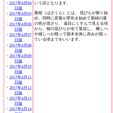
・
2017年4月04
いう語となります。
日版
葉桜（はざくら）とは、 花びらが散り始
・
2017年4月05
め、同時に若葉が芽吹き始めて新緑の葉
日版
の色が混ざり、 遠目にくすんで見える頃
・
2017年4月06
から、桜の花びらが全て落花し、 雌しべ
日版
や雄しべが残って樹木全体に赤みが残っ
・
2017年4月07
ている頃までをいいます。
日版
・
2017年4月08
日版
・
2017年4月09
日版
・
2017年4月10
日版
・
2017年4月11
日版
・
2017年4月12
日版
・
2017年4月13
日版
・
2017年4月14