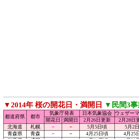
▼2014年 桜の開花日・満開日
▼民間3
気象庁発表
日本気象協会
ウェザー
都道府県
都市
開花日
満開日
2月26日更新
2月28日
北海道
札幌
－
－
5月5日頃
5月2
青森県
青森
－
－
4月25日頃
4月25