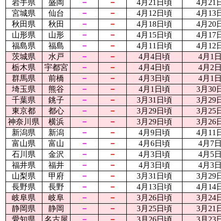
岩手県
盛岡
－
－
4月21日頃
4月21
宮城県
仙台
－
－
4月12日頃
4月13
秋田県
秋田
－
－
4月18日頃
4月20
山形県
山形
－
－
4月15日頃
4月17
福島県
福島
－
－
4月11日頃
4月12
茨城県
水戸
－
－
4月4日頃
4月1
栃木県
宇都宮
－
－
4月4日頃
4月2
群馬県
前橋
－
－
4月3日頃
4月1
埼玉県
熊谷
－
－
4月1日頃
3月30
千葉県
銚子
－
－
3月31日頃
3月29
東京都
都心
－
－
3月29日頃
3月25
神奈川県
横浜
－
－
3月29日頃
3月26
新潟県
新潟
－
－
4月9日頃
4月11
富山県
富山
－
－
4月6日頃
4月7
石川県
金沢
－
－
4月3日頃
4月5
福井県
福井
－
－
4月3日頃
4月3
山梨県
甲府
－
－
3月31日頃
3月29
長野県
長野
－
－
4月13日頃
4月14
岐阜県
岐阜
－
－
3月26日頃
3月24
静岡県
静岡
－
－
3月25日頃
3月21
愛知県
名古屋
－
－
3月26日頃
3月23