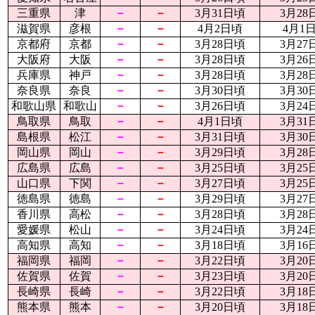
三重県
津
－
－
3月31日頃
3月28
滋賀県
彦根
－
－
4月2日頃
4月1
京都府
京都
－
－
3月28日頃
3月27
大阪府
大阪
－
－
3月28日頃
3月26
兵庫県
神戸
－
－
3月28日頃
3月28
奈良県
奈良
－
－
3月30日頃
3月30
和歌山県
和歌山
－
－
3月26日頃
3月24
鳥取県
鳥取
－
－
4月1日頃
3月31
島根県
松江
－
－
3月31日頃
3月30
岡山県
岡山
－
－
3月29日頃
3月28
広島県
広島
－
－
3月25日頃
3月25
山口県
下関
－
－
3月27日頃
3月25
徳島県
徳島
－
－
3月29日頃
3月27
香川県
高松
－
－
3月28日頃
3月28
愛媛県
松山
－
－
3月24日頃
3月24
高知県
高知
－
－
3月18日頃
3月16
福岡県
福岡
－
－
3月22日頃
3月20
佐賀県
佐賀
－
－
3月23日頃
3月20
長崎県
長崎
－
－
3月22日頃
3月18
熊本県
熊本
－
－
3月20日頃
3月18