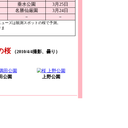
日
垂水公園
3月25日
日
名勝仙厳園
3月24日
－
－
ニューズは観測スポットの桜で予測。
りま
の桜
（2010/4/4撮影、曇り）
田公園
上野公園