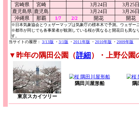
宮崎県
宮崎
3月24日
3月25
鹿児島県
鹿児島
3月24日
3月26
沖縄県
那覇
1/7
2/2
開花
開花
※日本気象協会とウェザーマップは気象庁の標本木で予測。ウェザー
※都市が同じでも各事業者が観測している桜が異なると開花日も異な
す。
当サイトの履歴：
3/13版
・
3/1版
・
2011年版
・
2010年版
・
2009年版
▼昨年の隅田公園（
詳細
）・上野公園
隅田川屋形船
隅
東京スカイツリー