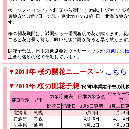
桜（ソメイヨシノ）の開花から満開（80%以上が咲いた
東地方では約7日、北陸・東北地方では約5日、北海道地方
す。
桜の開花期間は、満開から一週間程度で花が散ります。花
こると花は長く持ち、咲いた後に雨が降ると早く散ります
開花予想は、日本気象協会とウェザーマップが
気象庁の標
主要な名所の桜で予測しています。
▼2011年 桜の開花ニュース =>
こちら
▼2011年 桜の開花予想
(民間3事業者予想の比較
ウェザー
気象庁発表
日本気象協会
都道府県
都市
プ
開花日
満開日
3月9日更新
3月11日
北海道
札幌
5月4日
4月29
青森県
青森
4月26日
4月24
岩手県
盛岡
4月22日
4月20