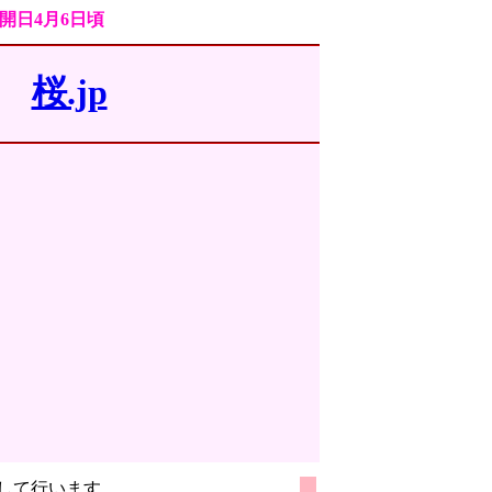
満開日4月6日頃
11
桜.jp
して行います。