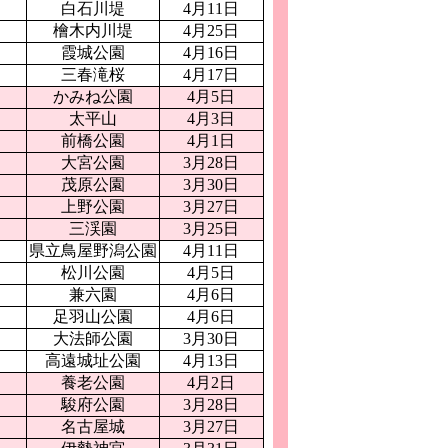
日
白石川堤
4月11日
日
檜木内川堤
4月25日
日
霞城公園
4月16日
日
三春滝桜
4月17日
かみね公園
4月5日
太平山
4月3日
前橋公園
4月1日
大宮公園
3月28日
茂原公園
3月30日
日
上野公園
3月27日
日
三渓園
3月25日
日
県立鳥屋野潟公園
4月11日
松川公園
4月5日
兼六園
4月6日
足羽山公園
4月6日
日
大法師公園
3月30日
日
高遠城址公園
4月13日
日
養老公園
4月2日
日
駿府公園
3月28日
日
名古屋城
3月27日