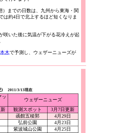
状態）までの日数は、九州から東海・関
では約4日で北上するほど短くなりま
が咲いた後に気温が下がる花冷えが起
。
本木
で予測し、ウェザーニューズが
)
2011/3/13現在
マッ
ウェザーニューズ
更新
観測スポット
3月7日更新
日
函館五稜郭
4月29日
日
弘前公園
4月23日
日
紫波城山公園
4月25日