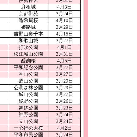
日
伊勢神宮
3月31日
彦根城
4月3日
日
京都御苑
3月24日
日
造幣局桜
4月10日
日
姫路城
3月29日
日
吉野山奥千本
4月15日
日
和歌山城
3月27日
打吹公園
4月1日
日
松江城山公園
3月31日
日
醍醐桜
4月5日
日
平和記念公園
3月27日
日
香山公園
3月27日
日
眉山公園
3月29日
日
公渕森林公園
3月29日
日
城山公園
3月27日
日
鏡野公園
3月26日
日
舞鶴公園
3月23日
日
神野公園
3月24日
日
立山公園
3月24日
日
一心行の大桜
4月2日
日
平和市民公園
3月24日