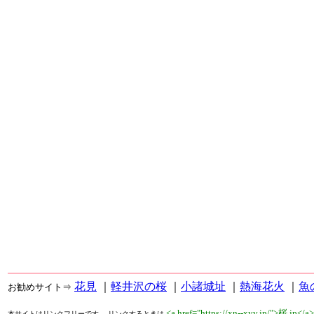
花見
｜
軽井沢の桜
｜
小諸城址
｜
熱海花火
｜
魚
お勧めサイト⇒
<a href="https://xn--xyv.jp/">桜.jp</a
本サイトはリンクフリーです。 リンクするときは