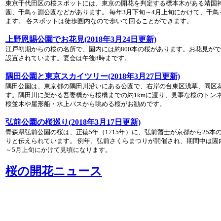
東京千代田区の桜スポットには、東京の開花を判定する標本木がある靖国神
園、千鳥ヶ淵公園などがあります。 毎年3月下旬～4月上旬にかけて、千
ます。 各スポットは徒歩圏内なので歩いて回ることができます。
上野恩賜公園でお花見(2018年3月24日更新)
江戸初期からの桜の名所で、園内には約800本の桜があります。お花見が
設置されています。宴会は午後8時まです。
隅田公園と東京スカイツリー(2018年3月27日更新)
隅田公園は、東京都の隅田川沿いにある公園で、右岸の台東区浅草、同区
す。隅田川に架かる吾妻橋から桜橋までの約1kmに渡り、見事な桜のトン
桜並木や屋形船・水上バスから眺める桜がお勧めです。
弘前公園の桜巡り(2018年3月17日更新)
青森県弘前公園の桜は、正徳5年（1715年）に、弘前藩士が京都から25
りと伝えられています。 例年、弘前さくらまつりが開催され、期間中は園
～5月上旬にかけて見頃になります。
桜の開花ニュース