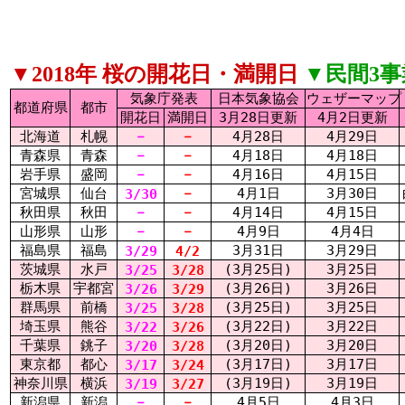
▼2018年 桜の開花日・満開日
▼民間3
気象庁発表
日本気象協会
ウェザーマップ
都道府県
都市
開花日
満開日
3月28日更新
4月2日更新
北海道
札幌
－
－
4月28日
4月29日
青森県
青森
－
－
4月18日
4月18日
岩手県
盛岡
－
－
4月16日
4月15日
宮城県
仙台
－
4月1日
3月30日
3/30
秋田県
秋田
－
－
4月14日
4月15日
山形県
山形
－
－
4月9日
4月4日
福島県
福島
3月31日
3月29日
3/29
4/2
茨城県
水戸
(3月25日)
3月25日
3/25
3/28
栃木県
宇都宮
(3月26日)
3月26日
3/26
3/29
群馬県
前橋
(3月25日)
3月25日
3/25
3/28
埼玉県
熊谷
(3月22日)
3月22日
3/22
3/26
千葉県
銚子
(3月20日)
3月20日
3/20
3/28
東京都
都心
(3月17日)
3月17日
3/17
3/24
神奈川県
横浜
(3月19日)
3月19日
3/19
3/27
新潟県
新潟
－
－
4月5日
4月3日