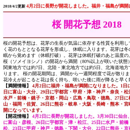
4月2日に長野が開花しました。福井・福島が満開
2018/4/2更新
桜 開花予想 201
桜の開花予想は、花芽の生長が気温に依存する性質を利用し
く花のもととなる花芽を形成し、休眠に入ります。花芽は冬
眠から覚めます（休眠打破）。花芽は休眠打破のあと温度の
桜（ソメイヨシノ）の開花から満開（80%以上が咲いた状態
関東地方では約7日、北陸・東北地方では約5日、北海道地方
ります。 桜の開花期間は、満開から一週間程度で花が散り
花冷えが起こると花は長く持ち、咲いた後に雨が降ると早く
【満開情報】
4月2日に福井・福島が満開になりました。1日
日に富山・大分、29日に宇都宮・甲府・津・神戸・奈良・松
水戸・前橋・銚子・京都・岡山・広島・鳥取・徳島、27日
山・福岡・佐賀、26日に熊谷・岐阜・大阪・長崎・熊本・宮崎
開になっています。
【開花情報】
4月2日に長野が開花しました。3月30日に仙台
に富山・彦根、26日に宇都宮・津・松江、25日に水戸・前橋
松、23日に甲府・神戸・徳島・下関・大分、22日に熊谷・京