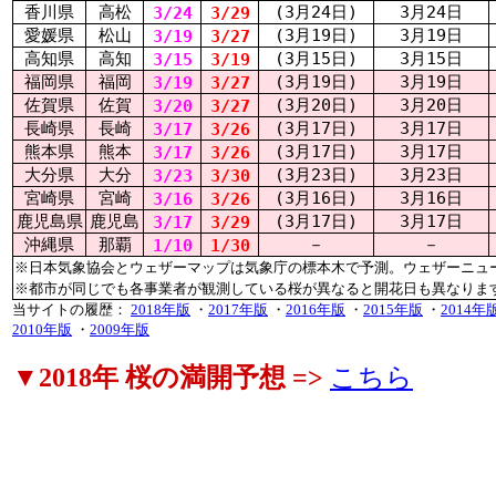
香川県
高松
(3月24日)
3月24日
3/24
3/29
愛媛県
松山
(3月19日)
3月19日
3/19
3/27
高知県
高知
(3月15日)
3月15日
3/15
3/19
福岡県
福岡
(3月19日)
3月19日
3/19
3/27
佐賀県
佐賀
(3月20日)
3月20日
3/20
3/27
長崎県
長崎
(3月17日)
3月17日
3/17
3/26
熊本県
熊本
(3月17日)
3月17日
3/17
3/26
大分県
大分
(3月23日)
3月23日
3/23
3/30
宮崎県
宮崎
(3月16日)
3月16日
3/16
3/26
鹿児島県
鹿児島
(3月17日)
3月17日
3/17
3/29
沖縄県
那覇
－
－
1/10
1/30
※日本気象協会とウェザーマップは気象庁の標本木で予測。ウェザーニュ
※都市が同じでも各事業者が観測している桜が異なると開花日も異なりま
当サイトの履歴：
2018年版
・
2017年版
・
2016年版
・
2015年版
・
2014年
2010年版
・
2009年版
▼2018年 桜の満開予想 =>
こちら